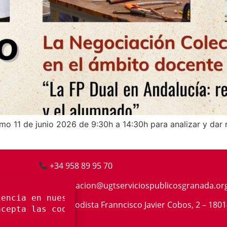
mo 11 de junio 2026 de 9:30h a 14:30h para analizar y dar 
+34 958 89 95 70
informacion@ugtserviciospublicos
granada.or
C/. Periodista Franncisco Javier Cobos, 2 – 18