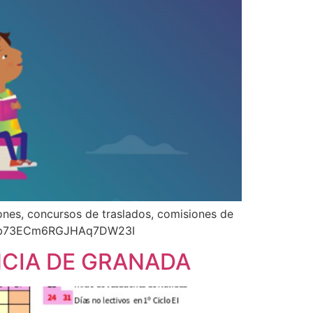
ones, concursos de traslados, comisiones de
0029Vb73ECm6RGJHAq7DW23I
NCIA DE GRANADA